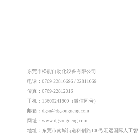
东莞市松能自动化设备有限公司
电话：0769-22816696 / 22811069
传真：0769-22812016
手机：13600241809（微信同号）
邮箱：dgsn@dgsongneng.com
网址：www.dgsongneng.com
地址：东莞市南城街道科创路100号宏远国际人工智