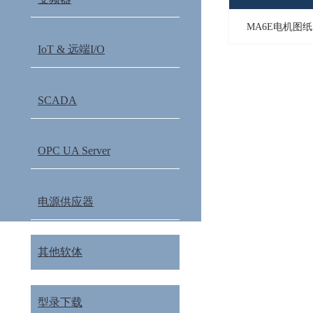
MA6E电机图纸2
IoT & 远端I/O
SCADA
OPC UA Server
电源供应器
其他软体
型录下载