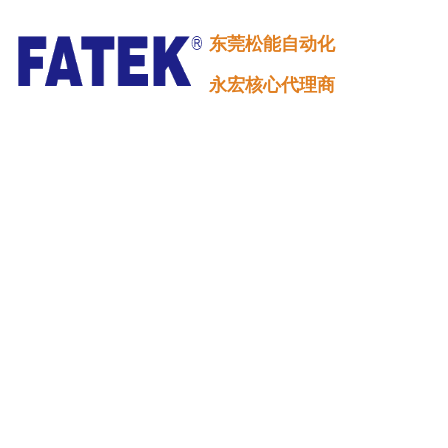
项目 档案类型 版本
机构图 MA6E电机图纸
讯地址表.pdf -- 20
东莞松能自动化
服说明书（23biit） 
用手册 -- 2022/06
永宏核心代理商
2022/07
网站首页
关于松能
联系我们